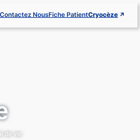
Cryocèze
Contactez Nous
Fiche Patient
e
é de vie.